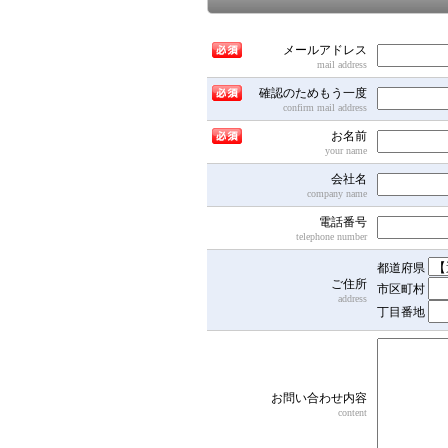
メールアドレス
mail address
確認のためもう一度
confirm mail address
お名前
your name
会社名
company name
電話番号
telephone number
都道府県
ご住所
市区町村
address
丁目番地
お問い合わせ内容
content