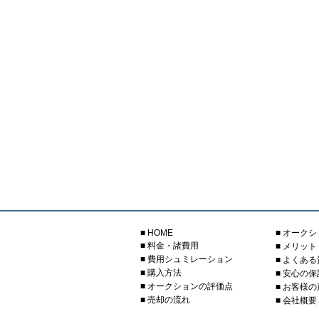
■ HOME
■ オーク
■ 料金・諸費用
■ メリッ
■ 費用シュミレーション
■ よくあ
■ 購入方法
■ 安心の
■ オークションの評価点
■ お客様の
■ 売却の流れ
■ 会社概